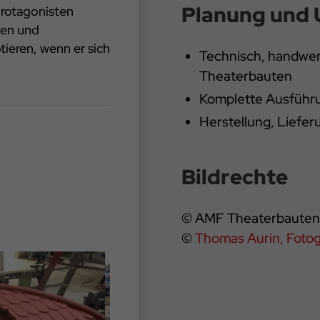
Planung und
Protagonisten
ten und
ieren, wenn er sich
Technisch, handwer
Theaterbauten
Komplette Ausführ
Herstellung, Liefer
Bildrechte
© AMF Theaterbaute
©
Thomas Aurin, Fotog