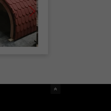
nserer Fertigungshallen
Das Dach in aufwendige