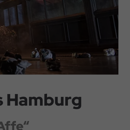
s Hamburg
Affe“