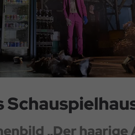
s Schauspielhau
enbild „Der haarige 